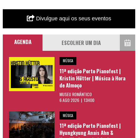
Divulgue aqui os seus eventos
AGENDA
MÚSICA
11ª edição Porto Pianofest |
Kristin Hütter | Música à Hora
de Almoço
MUSEU ROMÂNTICO
6 AGO 2026 | 13H00
MÚSICA
11ª edição Porto Pianofest |
Hyungkyung Anais Ahn &