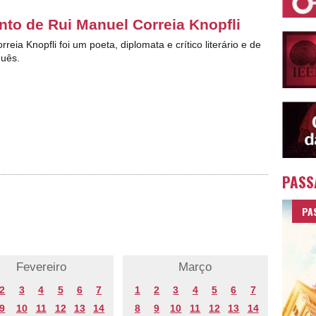
to de Rui Manuel Correia Knopfli
reia Knopfli foi um poeta, diplomata e crítico literário e de
guês.
PASS
PA
Fevereiro
Março
2
3
4
5
6
7
1
2
3
4
5
6
7
9
10
11
12
13
14
8
9
10
11
12
13
14