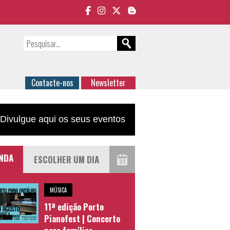
Contacte-nos
Newsletter
Divulgue aqui os seus eventos
NDA
MÚSICA
11ª edição Porto
Pianofest | Concerto