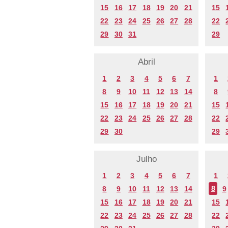
15
16
17
18
19
20
21
15
22
23
24
25
26
27
28
22
29
30
31
29
Abril
1
2
3
4
5
6
7
1
8
9
10
11
12
13
14
8
15
16
17
18
19
20
21
15
22
23
24
25
26
27
28
22
29
30
29
Julho
1
2
3
4
5
6
7
1
8
9
10
11
12
13
14
8
9
15
16
17
18
19
20
21
15
22
23
24
25
26
27
28
22