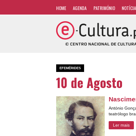
HOME
AGENDA
PATRIMÓNIO
NOTÍCI
EFEMÉRIDES
10 de Agosto
Nascime
António Gonça
teatrólogo bras
Ler mais