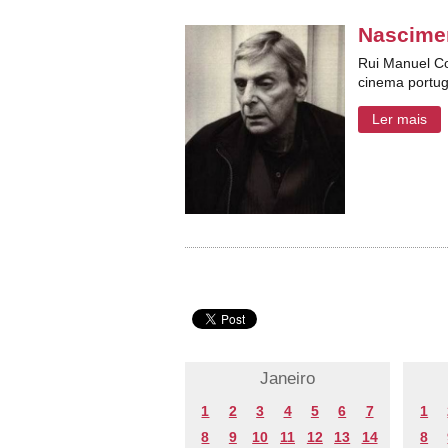
Nascimen
Rui Manuel Cor
cinema portu
Ler mais
Janeiro
1
2
3
4
5
6
7
1
8
9
10
11
12
13
14
8