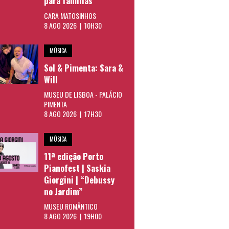
para famílias
CARA MATOSINHOS
8 AGO 2026 | 10H30
MÚSICA
Sol & Pimenta: Sara &
Will
MUSEU DE LISBOA - PALÁCIO
PIMENTA
8 AGO 2026 | 17H30
MÚSICA
11ª edição Porto
Pianofest | Saskia
Giorgini | “Debussy
no Jardim”
MUSEU ROMÂNTICO
8 AGO 2026 | 19H00