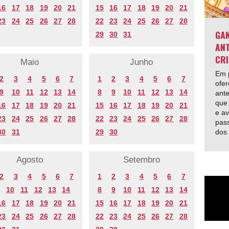
16
17
18
19
20
21
15
16
17
18
19
20
21
23
24
25
26
27
28
22
23
24
25
26
27
28
GAN
29
30
31
ANT
CRI
Maio
Junho
Em p
2
3
4
5
6
7
1
2
3
4
5
6
7
ofer
9
10
11
12
13
14
8
9
10
11
12
13
14
ante
que 
16
17
18
19
20
21
15
16
17
18
19
20
21
e av
23
24
25
26
27
28
22
23
24
25
26
27
28
pas
30
31
29
30
dos
Agosto
Setembro
2
3
4
5
6
7
1
2
3
4
5
6
7
10
11
12
13
14
8
9
10
11
12
13
14
16
17
18
19
20
21
15
16
17
18
19
20
21
23
24
25
26
27
28
22
23
24
25
26
27
28