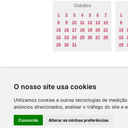
Outubro
1
2
3
4
5
6
7
1
8
9
10
11
12
13
14
8
15
16
17
18
19
20
21
15
22
23
24
25
26
27
28
22
29
30
31
29
Desenvolvido por
O nosso site usa cookies
Utilizamos cookies e outras tecnologias de medição
anúncios direcionados, analisar o tráfego do site e 
Concordo
Alterar as minhas preferências