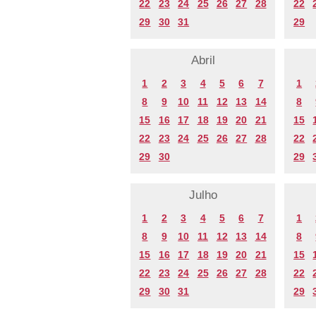
22
23
24
25
26
27
28
22
29
30
31
29
Abril
1
2
3
4
5
6
7
1
8
9
10
11
12
13
14
8
15
16
17
18
19
20
21
15
22
23
24
25
26
27
28
22
29
30
29
Julho
1
2
3
4
5
6
7
1
8
9
10
11
12
13
14
8
15
16
17
18
19
20
21
15
22
23
24
25
26
27
28
22
29
30
31
29