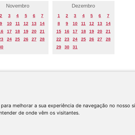
Novembro
Dezembro
2
3
4
5
6
7
1
2
3
4
5
6
7
9
10
11
12
13
14
8
9
10
11
12
13
14
16
17
18
19
20
21
15
16
17
18
19
20
21
23
24
25
26
27
28
22
23
24
25
26
27
28
30
29
30
31
 para melhorar a sua experiência de navegação no nosso s
entender de onde vêm os visitantes.