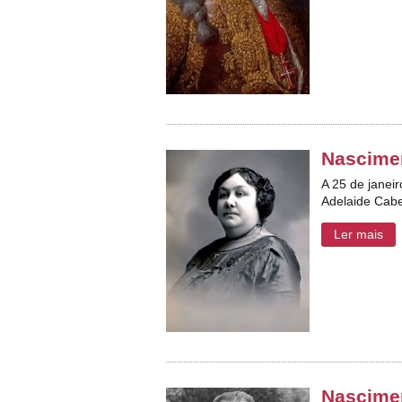
Nascimen
A 25 de janei
Adelaide Cab
Ler mais
Nascime