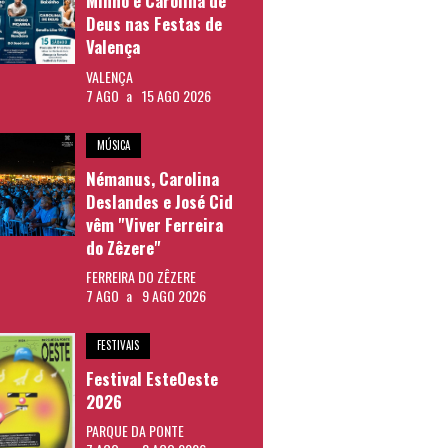
Minho e Carolina de
Deus nas Festas de
Valença
VALENÇA
7 AGO
a
15 AGO 2026
MÚSICA
Némanus, Carolina
Deslandes e José Cid
vêm "Viver Ferreira
do Zêzere"
FERREIRA DO ZÊZERE
7 AGO
a
9 AGO 2026
FESTIVAIS
Festival EsteOeste
2026
PARQUE DA PONTE