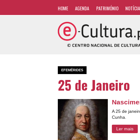
HOME
AGENDA
PATRIMÓNIO
NOTÍCI
EFEMÉRIDES
25 de Janeiro
Nascimen
A 25 de janei
Cunha.
Ler mais