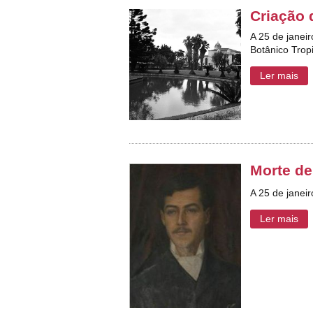
Criação 
A 25 de janeir
Botânico Trop
Ler mais
Morte de
A 25 de janei
Ler mais