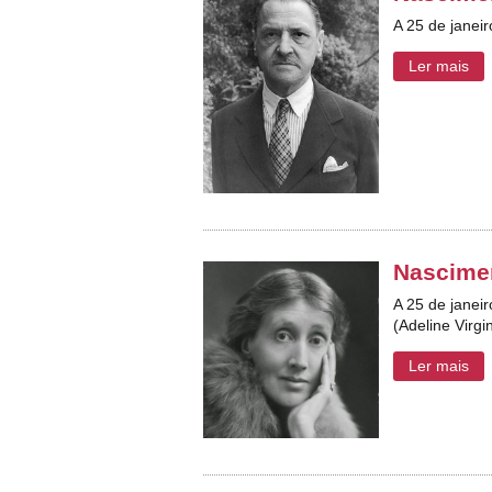
A 25 de janei
Ler mais
Nascimen
A 25 de janeir
(Adeline Virgi
Ler mais