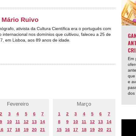
 Mário Ruivo
ógrafo, ativista da Cultura Científica era o português com
GAN
o internacional nos domínios que cultivou, faleceu
a 25 de
17, em Lisboa, aos 89 anos de idade.
ANT
CRI
Em p
ofer
ante
que 
e av
pas
dos
Fevereiro
Março
2
3
4
5
6
7
1
2
3
4
5
6
7
9
10
11
12
13
14
8
9
10
11
12
13
14
16
17
18
19
20
21
15
16
17
18
19
20
21