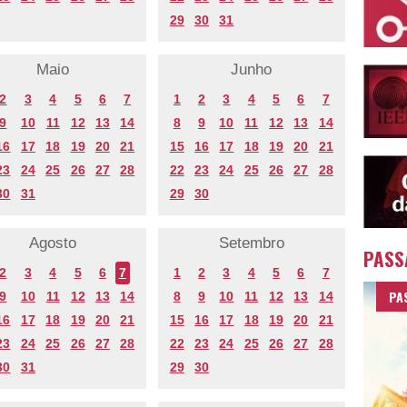
29
30
31
Maio
Junho
2
3
4
5
6
7
1
2
3
4
5
6
7
9
10
11
12
13
14
8
9
10
11
12
13
14
16
17
18
19
20
21
15
16
17
18
19
20
21
23
24
25
26
27
28
22
23
24
25
26
27
28
30
31
29
30
Agosto
Setembro
PASS
2
3
4
5
6
7
1
2
3
4
5
6
7
PA
9
10
11
12
13
14
8
9
10
11
12
13
14
16
17
18
19
20
21
15
16
17
18
19
20
21
23
24
25
26
27
28
22
23
24
25
26
27
28
30
31
29
30