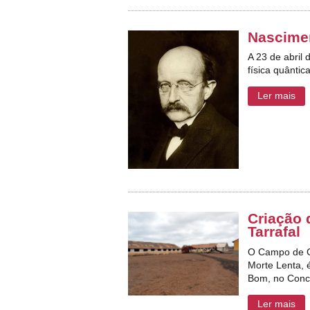
Nascime
A 23 de abril
física quântica
Ler mais
Criação
Tarrafal
O Campo de C
Morte Lenta, 
Bom, no Conce
Ler mais