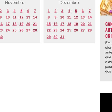
Novembro
Dezembro
2
3
4
5
6
7
1
2
3
4
5
6
7
9
10
11
12
13
14
8
9
10
11
12
13
14
GAN
16
17
18
19
20
21
15
16
17
18
19
20
21
ANT
23
24
25
26
27
28
22
23
24
25
26
27
28
CRI
30
29
30
31
Em p
ofer
ante
que 
e av
pas
dos