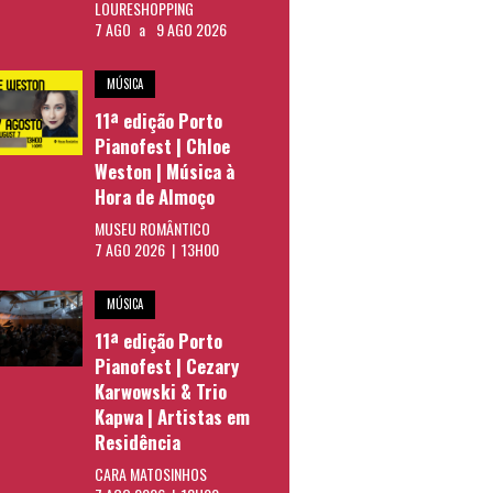
LOURESHOPPING
7 AGO
a
9 AGO 2026
MÚSICA
11ª edição Porto
Pianofest | Chloe
Weston | Música à
Hora de Almoço
MUSEU ROMÂNTICO
7 AGO 2026 | 13H00
MÚSICA
11ª edição Porto
Pianofest | Cezary
Karwowski & Trio
Kapwa | Artistas em
Residência
CARA MATOSINHOS