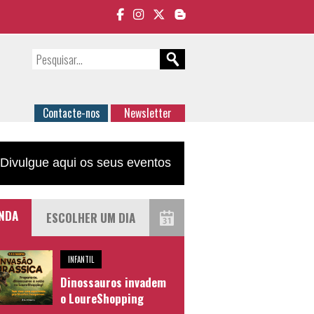
Contacte-nos
Newsletter
Divulgue aqui os seus eventos
NDA
INFANTIL
Dinossauros invadem
o LoureShopping