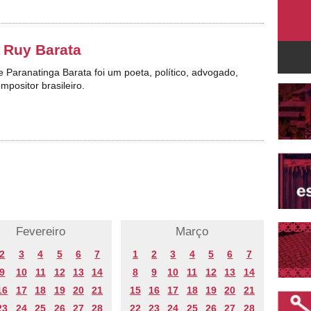
 Ruy Barata
 Paranatinga Barata foi um poeta, político, advogado,
mpositor brasileiro.
Fevereiro
Março
2
3
4
5
6
7
1
2
3
4
5
6
7
9
10
11
12
13
14
8
9
10
11
12
13
14
16
17
18
19
20
21
15
16
17
18
19
20
21
23
24
25
26
27
28
22
23
24
25
26
27
28