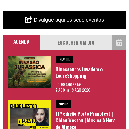
Divulgue aqui os seus eventos
AGENDA
INFANTIL
Dinossauros invadem o
LoureShopping
LOURESHOPPING
7 AGO
a
9 AGO 2026
MÚSICA
11ª edição Porto Pianofest |
Chloe Weston | Música à Hora
de Almoço