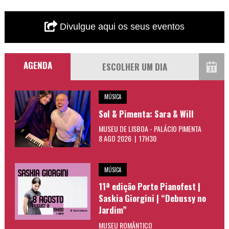
Divulgue aqui os seus eventos
AGENDA
MÚSICA
Sol & Pimenta: Sara & Will
MUSEU DE LISBOA - PALÁCIO PIMENTA
8 AGO 2026 | 17H30
MÚSICA
11ª edição Porto Pianofest |
Saskia Giorgini | “Debussy no
Jardim”
MUSEU ROMÂNTICO