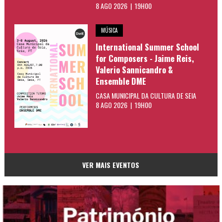
8 AGO 2026 | 19H00
MÚSICA
International Summer School
for Composers - Jaime Reis,
Valerio Sannicandro &
Ensemble DME
CASA MUNICIPAL DA CULTURA DE SEIA
8 AGO 2026 | 19H00
VER MAIS EVENTOS