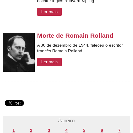
escritor inglês Rudyard Kipling.
Ler mais
Morte de Romain Rolland
A 30 de dezembro de 1944, faleceu o escritor
francês Romain Rolland.
Ler mais
Janeiro
1
2
3
4
5
6
7