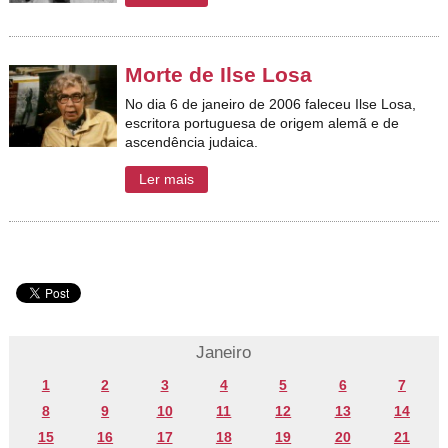
Morte de Ilse Losa
No dia 6 de janeiro de 2006
faleceu Ilse Losa,
escritora portuguesa de origem alemã e de
ascendência judaica.
Ler mais
Janeiro
1
2
3
4
5
6
7
8
9
10
11
12
13
14
15
16
17
18
19
20
21