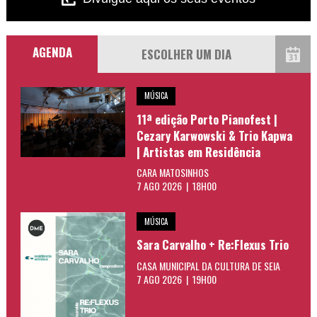
AGENDA
MÚSICA
11ª edição Porto Pianofest |
Cezary Karwowski & Trio Kapwa
| Artistas em Residência
CARA MATOSINHOS
7 AGO 2026 | 18H00
MÚSICA
Sara Carvalho + Re:Flexus Trio
CASA MUNICIPAL DA CULTURA DE SEIA
7 AGO 2026 | 19H00