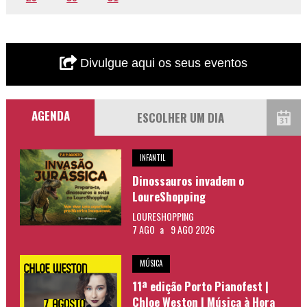
Divulgue aqui os seus eventos
AGENDA
INFANTIL
Dinossauros invadem o
LoureShopping
LOURESHOPPING
7 AGO
a
9 AGO 2026
MÚSICA
11ª edição Porto Pianofest |
Chloe Weston | Música à Hora