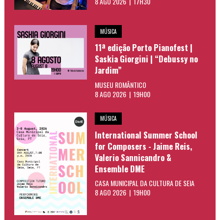
8 AGO 2026 | 17H30
MÚSICA
11ª edição Porto Pianofest |
Saskia Giorgini | “Debussy no
Jardim”
MUSEU ROMÂNTICO
8 AGO 2026 | 19H00
MÚSICA
International Summer School
for Composers - Jaime Reis,
Valerio Sannicandro &
Ensemble DME
CASA MUNICIPAL DA CULTURA DE SEIA
8 AGO 2026 | 19H00