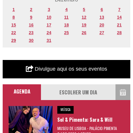
1
2
3
4
5
6
7
8
9
10
11
12
13
14
15
16
17
18
19
20
21
22
23
24
25
26
27
28
29
30
31
Divulgue aqui os seus eventos
AGENDA
MÚSICA
Sol & Pimenta: Sara & Will
MUSEU DE LISBOA - PALÁCIO PIMENTA