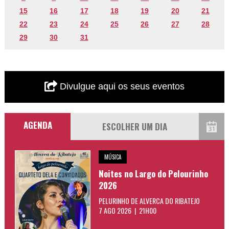
15
16
17
18
19
20
21
22
23
24
25
26
27
28
29
30
31
Divulgue aqui os seus eventos
AGENDA
MÚSICA
Noites no Largo do Pelourinho
2026
PELURINHO DE ALVERCA DO RIBATEJO
7 AGO 2026 | 21H00