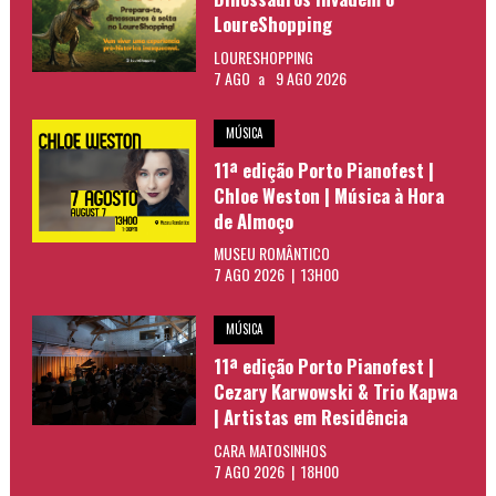
LoureShopping
LOURESHOPPING
7 AGO
a
9 AGO 2026
MÚSICA
11ª edição Porto Pianofest |
Chloe Weston | Música à Hora
de Almoço
MUSEU ROMÂNTICO
7 AGO 2026 | 13H00
MÚSICA
11ª edição Porto Pianofest |
Cezary Karwowski & Trio Kapwa
| Artistas em Residência
CARA MATOSINHOS
7 AGO 2026 | 18H00