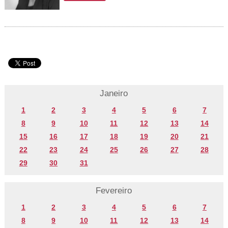
Janeiro
1
2
3
4
5
6
7
8
9
10
11
12
13
14
15
16
17
18
19
20
21
22
23
24
25
26
27
28
29
30
31
Fevereiro
1
2
3
4
5
6
7
8
9
10
11
12
13
14