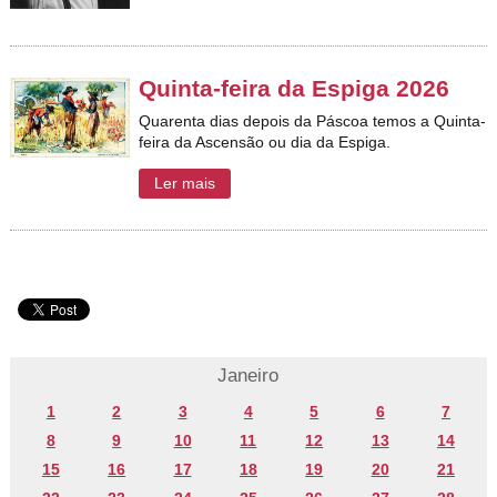
Quinta-feira da Espiga 2026
Quarenta dias depois da Páscoa temos a Quinta-
feira da Ascensão ou dia da Espiga.
Ler mais
Janeiro
1
2
3
4
5
6
7
8
9
10
11
12
13
14
15
16
17
18
19
20
21