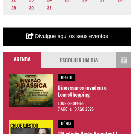
29
30
31
Divulgue aqui os seus eventos
AGENDA
INFANTIL
Dinossauros invadem o
LoureShopping
LOURESHOPPING
7 AGO
a
9 AGO 2026
MÚSICA
11ª edição Porto Pianofest |