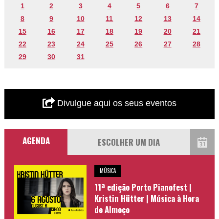
1
2
3
4
5
6
7
8
9
10
11
12
13
14
15
16
17
18
19
20
21
22
23
24
25
26
27
28
29
30
31
Divulgue aqui os seus eventos
AGENDA
MÚSICA
11ª edição Porto Pianofest |
Kristin Hütter | Música à Hora
de Almoço