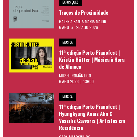
EXPOSIÇÕES
Traços de Proximidade
GALERIA SANTA MARIA MAIOR
6 AGO
a
28 AGO 2026
MÚSICA
11ª edição Porto Pianofest |
Kristin Hütter | Música à Hora
de Almoço
MUSEU ROMÂNTICO
6 AGO 2026 | 13H00
MÚSICA
11ª edição Porto Pianofest |
Hyungkyung Anais Ahn &
Vassilis Gavvaris | Artistas em
Residência
CARA MATOSINHOS