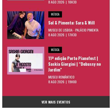
8 AGO 2026 | 10H30
MÚSICA
Sol & Pimenta: Sara & Will
MUSEU DE LISBOA - PALÁCIO PIMENTA
8 AGO 2026 | 17H30
MÚSICA
11ª edição Porto Pianofest |
Saskia Giorgini | “Debussy no
Jardim”
MUSEU ROMÂNTICO
8 AGO 2026 | 19H00
VER MAIS EVENTOS