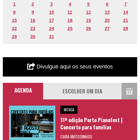
1
2
3
4
5
6
7
8
9
10
11
12
13
14
15
16
17
18
19
20
21
22
23
24
25
26
27
28
29
30
31
Divulgue aqui os seus eventos
AGENDA
MÚSICA
11ª edição Porto Pianofest |
Concerto para famílias
CARA MATOSINHOS