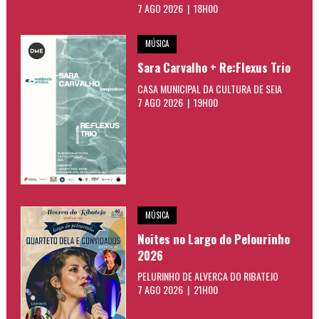
7 AGO 2026 | 18H00
MÚSICA
Sara Carvalho + Re:Flexus Trio
CASA MUNICIPAL DA CULTURA DE SEIA
7 AGO 2026 | 19H00
MÚSICA
Noites no Largo do Pelourinho
2026
PELURINHO DE ALVERCA DO RIBATEJO
7 AGO 2026 | 21H00