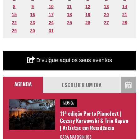
8
9
10
11
12
13
14
15
16
17
18
19
20
21
22
23
24
25
26
27
28
29
30
31
Divulgue aqui os seus eventos
AGENDA
MÚSICA
11ª edição Porto Pianofest |
Cezary Karwowski & Trio Kapwa
| Artistas em Residência
CARA MATOSINHOS