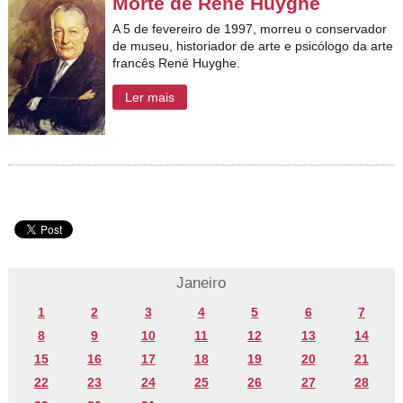
Morte de René Huyghe
A 5 de fevereiro de 1997, morreu o conservador
de museu, historiador de arte e psicólogo da arte
francês René Huyghe.
Ler mais
Janeiro
1
2
3
4
5
6
7
8
9
10
11
12
13
14
15
16
17
18
19
20
21
22
23
24
25
26
27
28