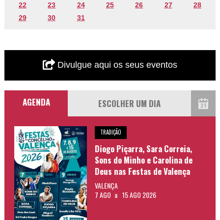
22
23
24
25
26
27
28
29
30
31
Divulgue aqui os seus eventos
AGENDA
TRADIÇÃO
Diogo Piçarra, Sara Correia,
Sons do Minho e Carolina de
Deus nas Festas de Valença
VALENÇA
7 AGO
a
15 AGO 2026