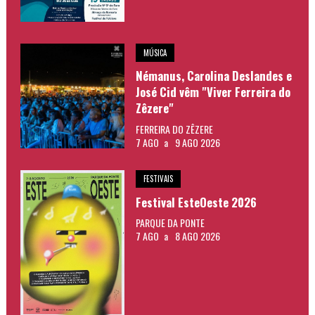
MÚSICA
Némanus, Carolina Deslandes e
José Cid vêm "Viver Ferreira do
Zêzere"
FERREIRA DO ZÊZERE
7 AGO
a
9 AGO 2026
FESTIVAIS
Festival EsteOeste 2026
PARQUE DA PONTE
7 AGO
a
8 AGO 2026