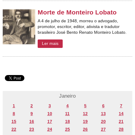
Morte de Monteiro Lobato
A 4 de julho de 1948, morreu o advogado,
promotor, escritor, editor, ativista e tradutor
brasileiro José Bento Renato Monteiro Lobato.
Ler mais
Janeiro
1
2
3
4
5
6
7
8
9
10
11
12
13
14
15
16
17
18
19
20
21
22
23
24
25
26
27
28