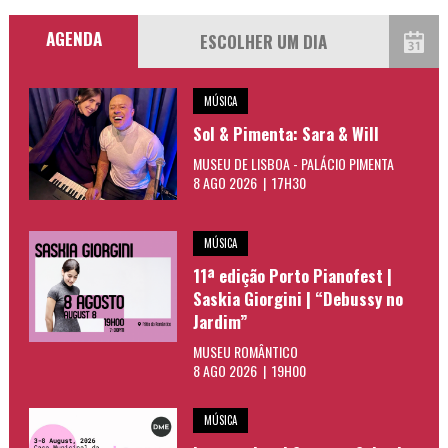
AGENDA
MÚSICA
Sol & Pimenta: Sara & Will
MUSEU DE LISBOA - PALÁCIO PIMENTA
8 AGO 2026 | 17H30
MÚSICA
11ª edição Porto Pianofest |
Saskia Giorgini | “Debussy no
Jardim”
MUSEU ROMÂNTICO
8 AGO 2026 | 19H00
MÚSICA