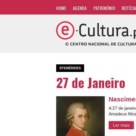
HOME
AGENDA
PATRIMÓNIO
NOTÍCI
EFEMÉRIDES
27 de Janeiro
Nascime
A 27 de janei
Amadeus Moza
Ler mais