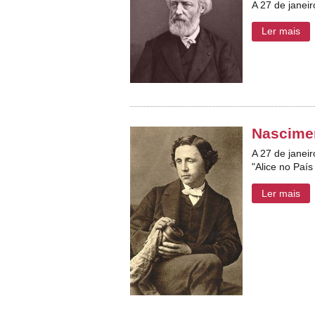
A 27 de janeir
Ler mais
Nascimen
A 27 de janeir
"Alice no País
Ler mais