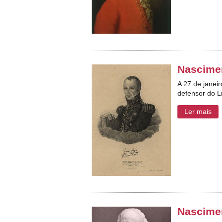
Nascime
A 27 de janei
defensor do L
Ler mais
Nascimen