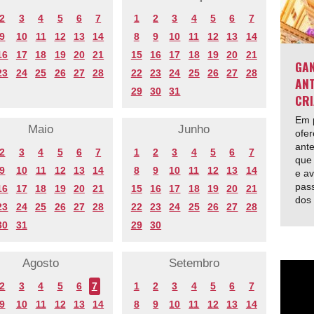
2
3
4
5
6
7
1
2
3
4
5
6
7
9
10
11
12
13
14
8
9
10
11
12
13
14
16
17
18
19
20
21
15
16
17
18
19
20
21
GAN
23
24
25
26
27
28
22
23
24
25
26
27
28
ANT
29
30
31
CRI
Em p
Maio
Junho
ofer
ante
2
3
4
5
6
7
1
2
3
4
5
6
7
que 
9
10
11
12
13
14
8
9
10
11
12
13
14
e av
pas
16
17
18
19
20
21
15
16
17
18
19
20
21
dos
23
24
25
26
27
28
22
23
24
25
26
27
28
30
31
29
30
Agosto
Setembro
2
3
4
5
6
7
1
2
3
4
5
6
7
9
10
11
12
13
14
8
9
10
11
12
13
14