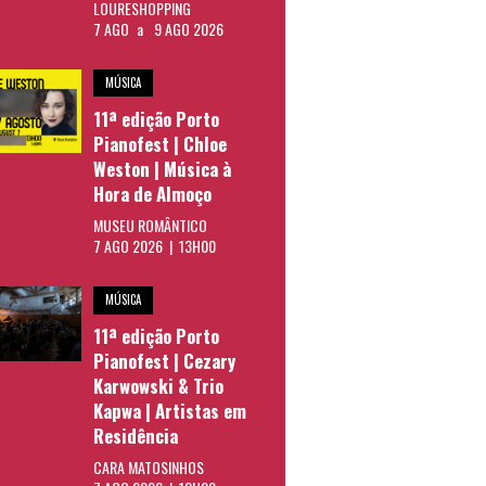
LOURESHOPPING
7 AGO
a
9 AGO 2026
MÚSICA
11ª edição Porto
Pianofest | Chloe
Weston | Música à
Hora de Almoço
MUSEU ROMÂNTICO
7 AGO 2026 | 13H00
MÚSICA
11ª edição Porto
Pianofest | Cezary
Karwowski & Trio
Kapwa | Artistas em
Residência
CARA MATOSINHOS