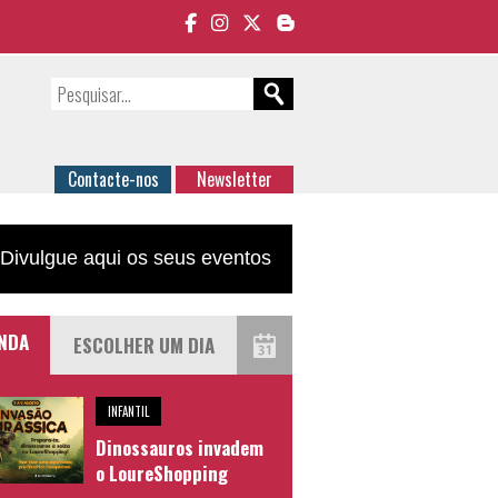
Contacte-nos
Newsletter
Divulgue aqui os seus eventos
NDA
INFANTIL
Dinossauros invadem
o LoureShopping