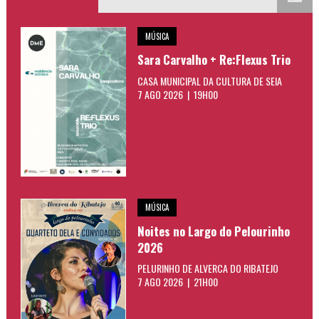
MÚSICA
Sara Carvalho + Re:Flexus Trio
CASA MUNICIPAL DA CULTURA DE SEIA
7 AGO 2026 | 19H00
MÚSICA
Noites no Largo do Pelourinho
2026
PELURINHO DE ALVERCA DO RIBATEJO
7 AGO 2026 | 21H00