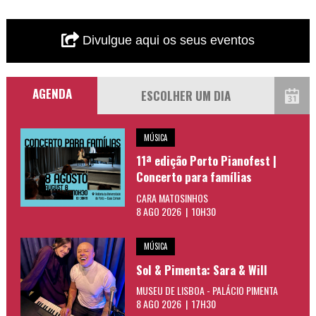
Divulgue aqui os seus eventos
AGENDA
MÚSICA
11ª edição Porto Pianofest |
Concerto para famílias
CARA MATOSINHOS
8 AGO 2026 | 10H30
MÚSICA
Sol & Pimenta: Sara & Will
MUSEU DE LISBOA - PALÁCIO PIMENTA
8 AGO 2026 | 17H30