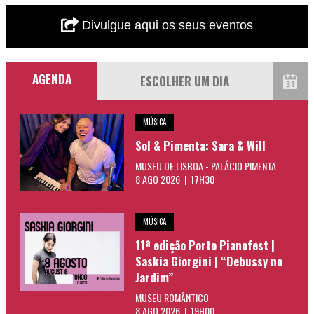
Divulgue aqui os seus eventos
AGENDA
MÚSICA
Sol & Pimenta: Sara & Will
MUSEU DE LISBOA - PALÁCIO PIMENTA
8 AGO 2026 | 17H30
MÚSICA
11ª edição Porto Pianofest |
Saskia Giorgini | “Debussy no
Jardim”
MUSEU ROMÂNTICO
8 AGO 2026 | 19H00