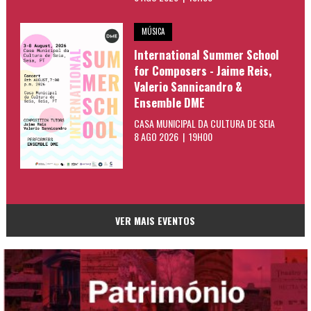
MÚSICA
International Summer School
for Composers - Jaime Reis,
Valerio Sannicandro &
Ensemble DME
CASA MUNICIPAL DA CULTURA DE SEIA
8 AGO 2026 | 19H00
VER MAIS EVENTOS