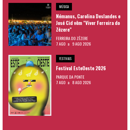
MÚSICA
Némanus, Carolina Deslandes e
José Cid vêm "Viver Ferreira do
Zêzere"
FERREIRA DO ZÊZERE
7 AGO
a
9 AGO 2026
FESTIVAIS
Festival EsteOeste 2026
PARQUE DA PONTE
7 AGO
a
8 AGO 2026