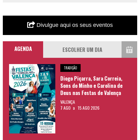
Divulgue aqui os seus eventos
AGENDA
TRADIÇÃO
Diogo Piçarra, Sara Correia,
Sons do Minho e Carolina de
Deus nas Festas de Valença
VALENÇA
7 AGO
a
15 AGO 2026