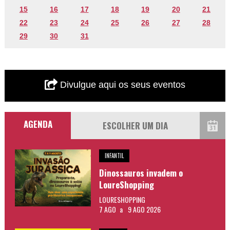
15
16
17
18
19
20
21
22
23
24
25
26
27
28
29
30
31
Divulgue aqui os seus eventos
AGENDA
INFANTIL
Dinossauros invadem o
LoureShopping
LOURESHOPPING
7 AGO
a
9 AGO 2026