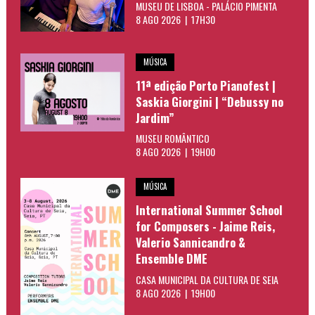
MUSEU DE LISBOA - PALÁCIO PIMENTA
8 AGO 2026 | 17H30
MÚSICA
11ª edição Porto Pianofest |
Saskia Giorgini | “Debussy no
Jardim”
MUSEU ROMÂNTICO
8 AGO 2026 | 19H00
MÚSICA
International Summer School
for Composers - Jaime Reis,
Valerio Sannicandro &
Ensemble DME
CASA MUNICIPAL DA CULTURA DE SEIA
8 AGO 2026 | 19H00