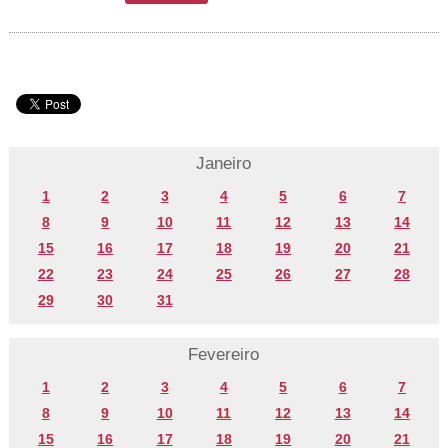
Janeiro
1
2
3
4
5
6
7
8
9
10
11
12
13
14
15
16
17
18
19
20
21
22
23
24
25
26
27
28
29
30
31
Fevereiro
1
2
3
4
5
6
7
8
9
10
11
12
13
14
15
16
17
18
19
20
21