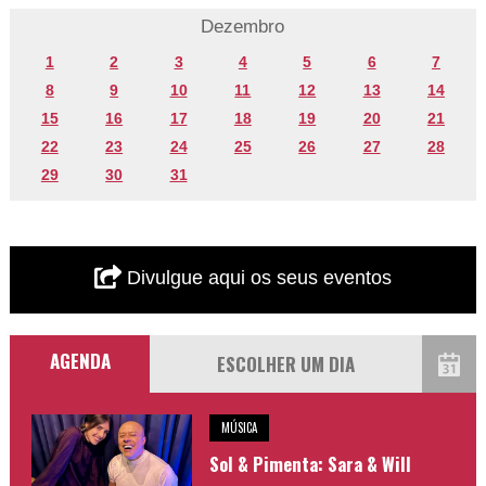
Dezembro
1
2
3
4
5
6
7
8
9
10
11
12
13
14
15
16
17
18
19
20
21
22
23
24
25
26
27
28
29
30
31
Divulgue aqui os seus eventos
AGENDA
MÚSICA
Sol & Pimenta: Sara & Will