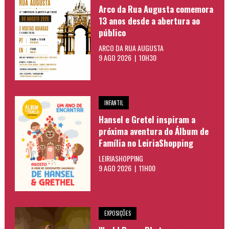
Arco da Rua Augusta comemora
13 anos desde a abertura ao
público
ARCO DA RUA AUGUSTA
9 AGO 2026 | 10H30
INFANTIL
Hansel e Gretel inspiram a
próxima aventura do Álbum de
Família no LeiriaShopping
LEIRIASHOPPING
9 AGO 2026 | 11H00
EXPOSIÇÕES