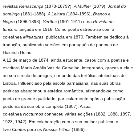
revistas
Renascença
(1878-1879?),
A Mulher
(1879),
Jornal do
domingo
(1881-1888),
A Leitura
(1894-1896),
Branco e
Negro
(1896-1898),
Serões
(1901-1911) e na
Revista de
turismo
lançada em 1916. Como poeta estreou-se com a
coletânea
Miniaturas
, publicada em 1870. Também se dedicou à
tradução, publicando versões em português de poemas de
Heinrich Heine.
A 12 de março de 1874, ainda estudante, casou com a poetisa e
escritora Maria Amália Vaz de Carvalho, integrando, graças a ela e
ao seu círculo de amigos, o mundo das tertúlias intelectuais de
Lisboa. Influenciado pela escola parnasiana, nas suas obras
poéticas abandonou a estética romântica, afirmando-se como
poeta de grande qualidade, particularmente após a publicação
póstuma da sua obra completa (1887). A sua
coletânea
Nocturnos
conheceu várias edições (1882, 1888, 1897,
1923, 1942). Em colaboração com a sua mulher publicou o
livro
Contos para os Nossos Filhos
(1886).