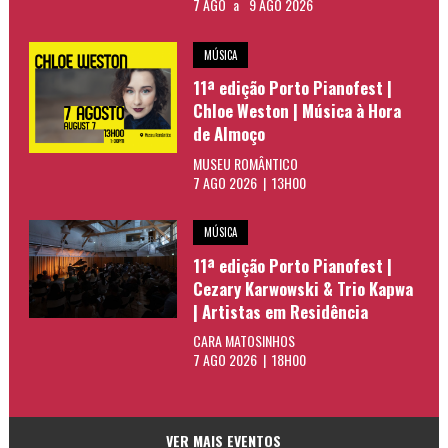
7 AGO
a
9 AGO 2026
MÚSICA
11ª edição Porto Pianofest |
Chloe Weston | Música à Hora
de Almoço
MUSEU ROMÂNTICO
7 AGO 2026 | 13H00
MÚSICA
11ª edição Porto Pianofest |
Cezary Karwowski & Trio Kapwa
| Artistas em Residência
CARA MATOSINHOS
7 AGO 2026 | 18H00
VER MAIS EVENTOS