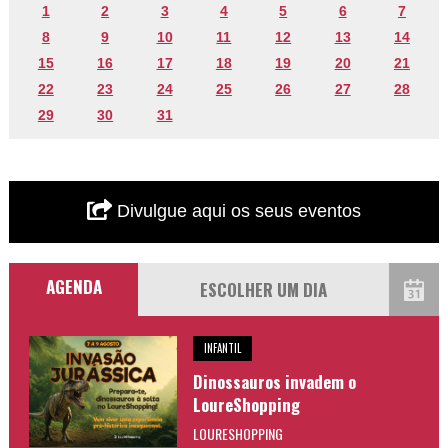
1
2
3
4
5
6
7
8
9
10
11
12
13
14
15
16
17
18
19
20
21
22
23
24
25
26
27
28
29
30
31
Divulgue aqui os seus eventos
AGENDA
INFANTIL
Dinossauros invadem o
LoureShopping
LOURESHOPPING