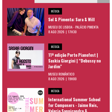
MÚSICA
Sol & Pimenta: Sara & Will
MUSEU DE LISBOA - PALÁCIO PIMENTA
8 AGO 2026 | 17H30
MÚSICA
11ª edição Porto Pianofest |
Saskia Giorgini | “Debussy no
Jardim”
MUSEU ROMÂNTICO
8 AGO 2026 | 19H00
MÚSICA
International Summer School
for Composers - Jaime Reis,
Valerio Sannicandro &