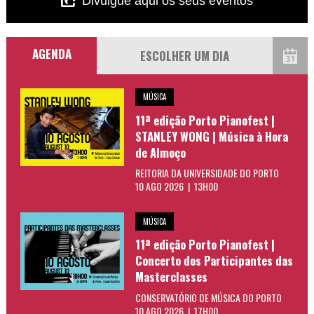
Divulgue aqui os seus eventos
AGENDA
MÚSICA
11ª edição Porto Pianofest |
STANLEY WONG | Música à Hora
de Almoço
REITORIA DA UNIVERSIDADE DO PORTO
10 AGO 2026 | 13H00
MÚSICA
11ª edição Porto Pianofest |
Concerto dos Participantes das
Masterclasses
CONSERVATÓRIO DE MÚSICA DO PORTO
10 AGO 2026 | 17H00