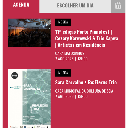
AGENDA
MÚSICA
11ª edição Porto Pianofest |
Cezary Karwowski & Trio Kapwa
| Artistas em Residência
CARA MATOSINHOS
7 AGO 2026 | 18H00
MÚSICA
Sara Carvalho + Re:Flexus Trio
CASA MUNICIPAL DA CULTURA DE SEIA
7 AGO 2026 | 19H00