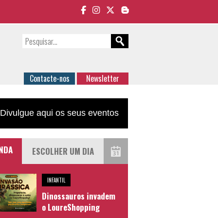
Contacte-nos
Newsletter
Divulgue aqui os seus eventos
NDA
INFANTIL
Dinossauros invadem
o LoureShopping