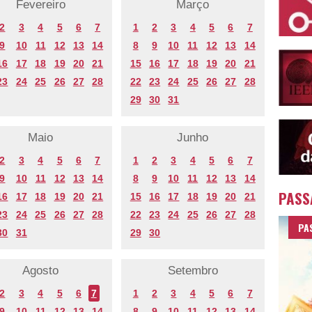
Fevereiro
Março
2
3
4
5
6
7
1
2
3
4
5
6
7
9
10
11
12
13
14
8
9
10
11
12
13
14
16
17
18
19
20
21
15
16
17
18
19
20
21
23
24
25
26
27
28
22
23
24
25
26
27
28
29
30
31
Maio
Junho
2
3
4
5
6
7
1
2
3
4
5
6
7
9
10
11
12
13
14
8
9
10
11
12
13
14
PASS
16
17
18
19
20
21
15
16
17
18
19
20
21
23
24
25
26
27
28
22
23
24
25
26
27
28
PA
30
31
29
30
Agosto
Setembro
2
3
4
5
6
7
1
2
3
4
5
6
7
9
10
11
12
13
14
8
9
10
11
12
13
14