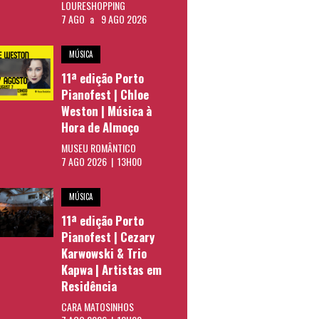
LOURESHOPPING
7 AGO
a
9 AGO 2026
MÚSICA
11ª edição Porto
Pianofest | Chloe
Weston | Música à
Hora de Almoço
MUSEU ROMÂNTICO
7 AGO 2026 | 13H00
MÚSICA
11ª edição Porto
Pianofest | Cezary
Karwowski & Trio
Kapwa | Artistas em
Residência
CARA MATOSINHOS