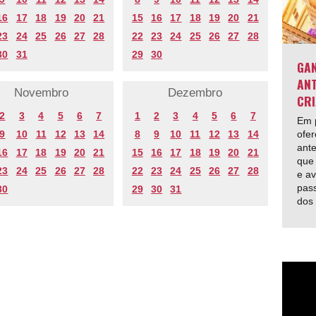
16
17
18
19
20
21
15
16
17
18
19
20
21
23
24
25
26
27
28
22
23
24
25
26
27
28
30
31
29
30
GAN
ANT
Novembro
Dezembro
CRI
2
3
4
5
6
7
1
2
3
4
5
6
7
Em p
9
10
11
12
13
14
8
9
10
11
12
13
14
ofer
ante
16
17
18
19
20
21
15
16
17
18
19
20
21
que 
23
24
25
26
27
28
22
23
24
25
26
27
28
e av
pas
30
29
30
31
dos