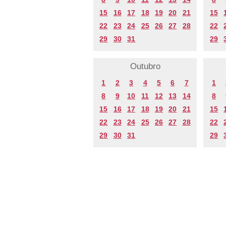
15
16
17
18
19
20
21
15
22
23
24
25
26
27
28
22
29
30
31
29
Outubro
1
2
3
4
5
6
7
1
8
9
10
11
12
13
14
8
15
16
17
18
19
20
21
15
22
23
24
25
26
27
28
22
29
30
31
29