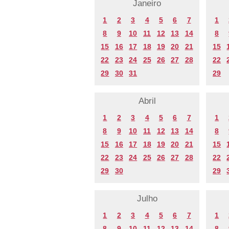
Janeiro
1
2
3
4
5
6
7
1
8
9
10
11
12
13
14
8
15
16
17
18
19
20
21
15
22
23
24
25
26
27
28
22
29
30
31
29
Abril
1
2
3
4
5
6
7
1
8
9
10
11
12
13
14
8
15
16
17
18
19
20
21
15
22
23
24
25
26
27
28
22
29
30
29
Julho
1
2
3
4
5
6
7
1
8
9
10
11
12
13
14
8