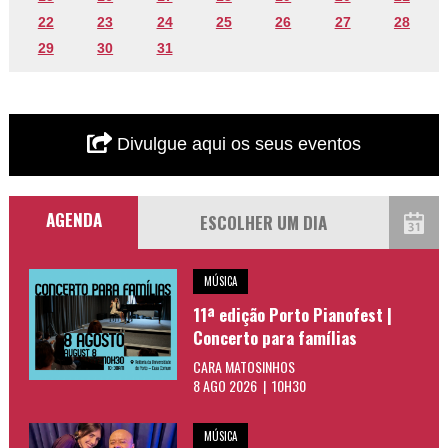
22
23
24
25
26
27
28
29
30
31
Divulgue aqui os seus eventos
AGENDA
MÚSICA
11ª edição Porto Pianofest |
Concerto para famílias
CARA MATOSINHOS
8 AGO 2026 | 10H30
MÚSICA