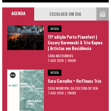
AGENDA
MÚSICA
11ª edição Porto Pianofest |
Cezary Karwowski & Trio Kapwa
| Artistas em Residência
CARA MATOSINHOS
7 AGO 2026 | 18H00
MÚSICA
Sara Carvalho + Re:Flexus Trio
CASA MUNICIPAL DA CULTURA DE SEIA
7 AGO 2026 | 19H00