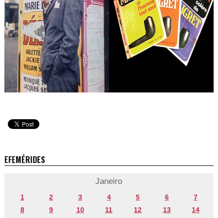
EFEMÉRIDES
Janeiro
1
2
3
4
5
6
7
8
9
10
11
12
13
14