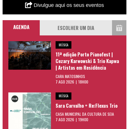
Divulgue aqui os seus eventos
AGENDA
MÚSICA
11ª edição Porto Pianofest |
Cezary Karwowski & Trio Kapwa
| Artistas em Residência
CARA MATOSINHOS
7 AGO 2026 | 18H00
MÚSICA
Sara Carvalho + Re:Flexus Trio
CASA MUNICIPAL DA CULTURA DE SEIA
7 AGO 2026 | 19H00