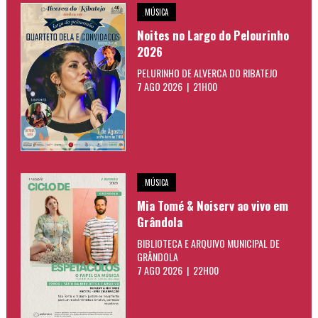
MÚSICA
Noites no Largo do Pelourinho
2026
PELURINHO DE ALVERCA DO RIBATEJO
7 AGO 2026 | 21H00
MÚSICA
Mia Tomé & Noiserv ao vivo em
Grândola
BIBLIOTECA E ARQUIVO MUNICIPAL DE
GRÂNDOLA
7 AGO 2026 | 22H00