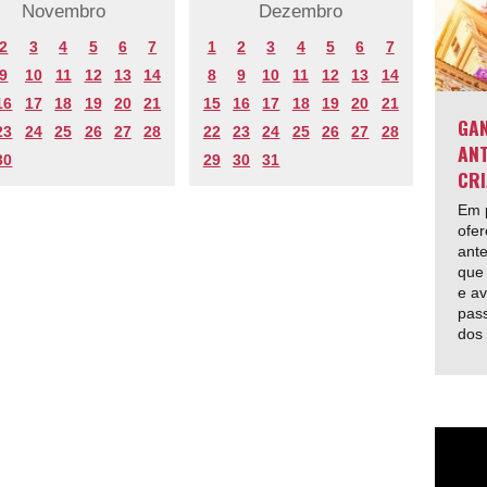
Novembro
Dezembro
2
3
4
5
6
7
1
2
3
4
5
6
7
9
10
11
12
13
14
8
9
10
11
12
13
14
16
17
18
19
20
21
15
16
17
18
19
20
21
GAN
23
24
25
26
27
28
22
23
24
25
26
27
28
ANT
30
29
30
31
CRI
Em p
ofer
ante
que 
e av
pas
dos