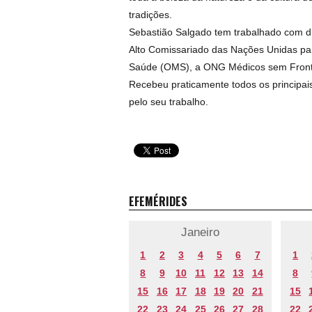
tradições.
Sebastião Salgado tem trabalhado com di
Alto Comissariado das Nações Unidas pa
Saúde (OMS), a ONG Médicos sem Frontei
Recebeu praticamente todos os principa
pelo seu trabalho.
EFEMÉRIDES
Janeiro
1
2
3
4
5
6
7
1
8
9
10
11
12
13
14
8
15
16
17
18
19
20
21
15
22
23
24
25
26
27
28
22