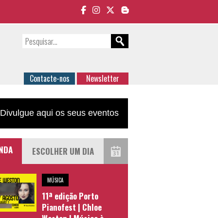
Contacte-nos
Newsletter
Divulgue aqui os seus eventos
NDA
MÚSICA
11ª edição Porto
Pianofest | Chloe