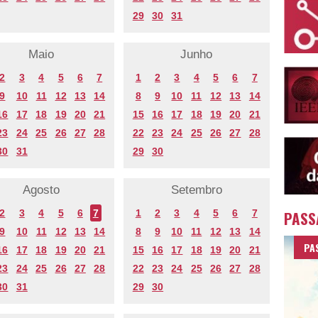
29
30
31
Maio
Junho
2
3
4
5
6
7
1
2
3
4
5
6
7
9
10
11
12
13
14
8
9
10
11
12
13
14
16
17
18
19
20
21
15
16
17
18
19
20
21
23
24
25
26
27
28
22
23
24
25
26
27
28
30
31
29
30
Agosto
Setembro
2
3
4
5
6
7
1
2
3
4
5
6
7
PASS
9
10
11
12
13
14
8
9
10
11
12
13
14
PA
16
17
18
19
20
21
15
16
17
18
19
20
21
23
24
25
26
27
28
22
23
24
25
26
27
28
30
31
29
30