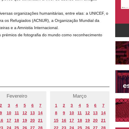
versas organizações humanitárias, entre elas: a UNICEF, o
ra os Refugiados (ACNUR), a Organização Mundial da
ras e a Amnistia Internacional.
is prémios de fotografia do mundo como reconhecimento
Fevereiro
Março
2
3
4
5
6
7
1
2
3
4
5
6
7
9
10
11
12
13
14
8
9
10
11
12
13
14
16
17
18
19
20
21
15
16
17
18
19
20
21
23
24
25
26
27
28
22
23
24
25
26
27
28