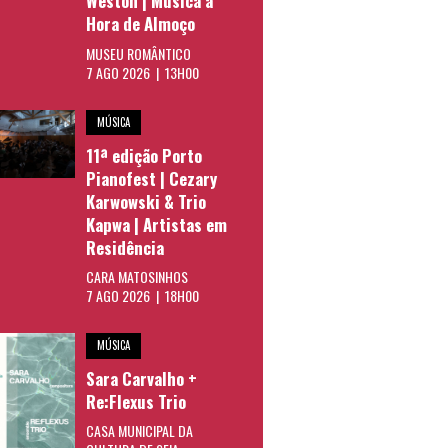
Weston | Música à
Hora de Almoço
MUSEU ROMÂNTICO
7 AGO 2026 | 13H00
MÚSICA
11ª edição Porto
Pianofest | Cezary
Karwowski & Trio
Kapwa | Artistas em
Residência
CARA MATOSINHOS
7 AGO 2026 | 18H00
MÚSICA
Sara Carvalho +
Re:Flexus Trio
CASA MUNICIPAL DA