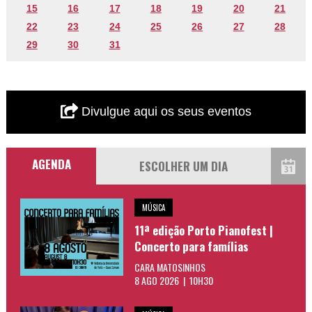
15
16
17
18
19
20
21
22
23
24
25
26
27
28
29
30
31
Divulgue aqui os seus eventos
AGENDA
MÚSICA
11ª edição Porto Pianofest |
Concerto para famílias
CARA MATOSINHOS
8 AGO 2026 | 10H30