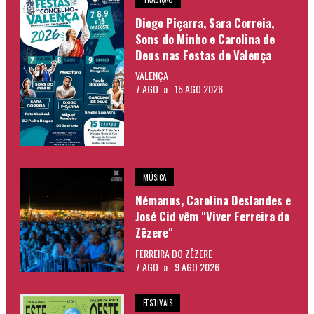
Diogo Piçarra, Sara Correia,
Sons do Minho e Carolina de
Deus nas Festas de Valença
VALENÇA
7 AGO
a
15 AGO 2026
MÚSICA
Némanus, Carolina Deslandes e
José Cid vêm "Viver Ferreira do
Zêzere"
FERREIRA DO ZÊZERE
7 AGO
a
9 AGO 2026
FESTIVAIS