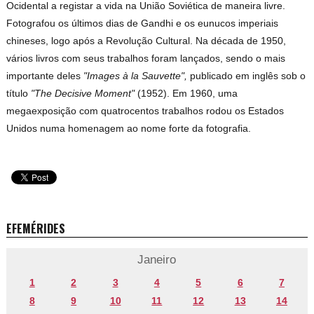
Ocidental a registar a vida na União Soviética de maneira livre.
Fotografou os últimos dias de Gandhi e os eunucos imperiais
chineses, logo após a Revolução Cultural. Na década de 1950,
vários livros com seus trabalhos foram lançados, sendo o mais
importante deles
"Images à la Sauvette",
publicado em inglês sob o
título
"The Decisive Moment"
(1952). Em 1960, uma
megaexposição com quatrocentos trabalhos rodou os Estados
Unidos numa homenagem ao nome forte da fotografia.
EFEMÉRIDES
Janeiro
1
2
3
4
5
6
7
8
9
10
11
12
13
14