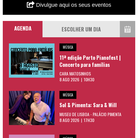
Divulgue aqui os seus eventos
AGENDA
MÚSICA
11ª edição Porto Pianofest |
Concerto para famílias
CARA MATOSINHOS
8 AGO 2026 | 10H30
MÚSICA
Sol & Pimenta: Sara & Will
MUSEU DE LISBOA - PALÁCIO PIMENTA
8 AGO 2026 | 17H30