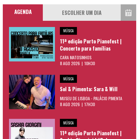
AGENDA
MÚSICA
11ª edição Porto Pianofest |
Concerto para famílias
CARA MATOSINHOS
8 AGO 2026 | 10H30
MÚSICA
Sol & Pimenta: Sara & Will
MUSEU DE LISBOA - PALÁCIO PIMENTA
8 AGO 2026 | 17H30
MÚSICA
11ª edição Porto Pianofest |