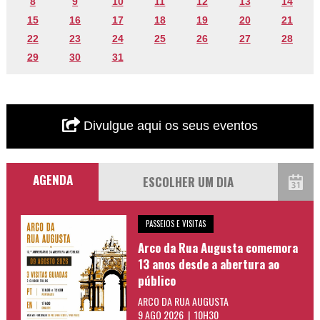
8
9
10
11
12
13
14
15
16
17
18
19
20
21
22
23
24
25
26
27
28
29
30
31
Divulgue aqui os seus eventos
AGENDA
PASSEIOS E VISITAS
Arco da Rua Augusta comemora
13 anos desde a abertura ao
público
ARCO DA RUA AUGUSTA
9 AGO 2026 | 10H30