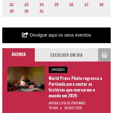
22
23
24
25
26
27
28
29
30
31
Divulgue aqui os seus eventos
AGENDA
EXPOSIÇÕES
World Press Photo regressa a
Portimão para contar as
histórias que marcaram o
mundo em 2025
ANTIGA LOTA DE PORTIMÃO
10 AGO
a
30 AGO 2026