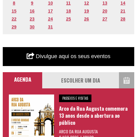
8
9
10
11
12
13
14
15
16
17
18
19
20
21
22
23
24
25
26
27
28
29
30
31
Divulgue aqui os seus eventos
AGENDA
PASSEIOS E VISITAS
Arco da Rua Augusta comemora
13 anos desde a abertura ao
público
ARCO DA RUA AUGUSTA