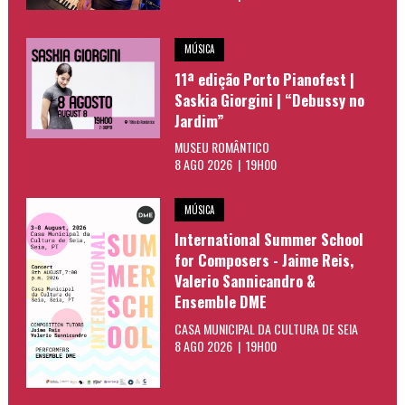
MÚSICA
11ª edição Porto Pianofest |
Saskia Giorgini | “Debussy no
Jardim”
MUSEU ROMÂNTICO
8 AGO 2026 | 19H00
MÚSICA
International Summer School
for Composers - Jaime Reis,
Valerio Sannicandro &
Ensemble DME
CASA MUNICIPAL DA CULTURA DE SEIA
8 AGO 2026 | 19H00