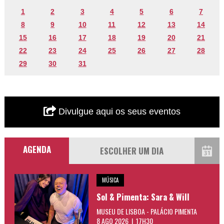
1
2
3
4
5
6
7
8
9
10
11
12
13
14
15
16
17
18
19
20
21
22
23
24
25
26
27
28
29
30
31
Divulgue aqui os seus eventos
AGENDA
MÚSICA
Sol & Pimenta: Sara & Will
MUSEU DE LISBOA - PALÁCIO PIMENTA
8 AGO 2026 | 17H30