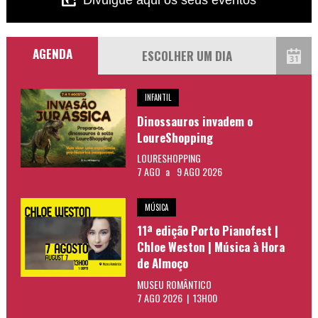
AGENDA
INFANTIL
Dinossauros invadem o
LoureShopping
LOURESHOPPING
7 AGO
a
9 AGO 2026
MÚSICA
11ª edição Porto Pianofest |
Chloe Weston | Música à Hora
de Almoço
MUSEU ROMÂNTICO
7 AGO 2026 | 13H00