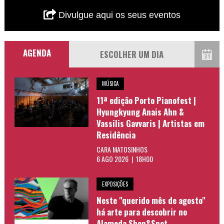
Divulgue aqui os seus eventos
AGENDA
MÚSICA
11ª edição Porto Pianofest |
Hyungkyung Anais Ahn &
Vassilis Gavvaris | Artistas em
Residência
CARA MATOSINHOS
6 AGO 2026 | 18H00
EXPOSIÇÕES
Neste "querido mês de agosto"
há arte para descobrir no
Alameda Shop&Spot