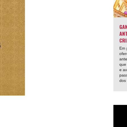
GAN
ANT
CRI
Em p
ofer
ante
que 
e av
pas
dos