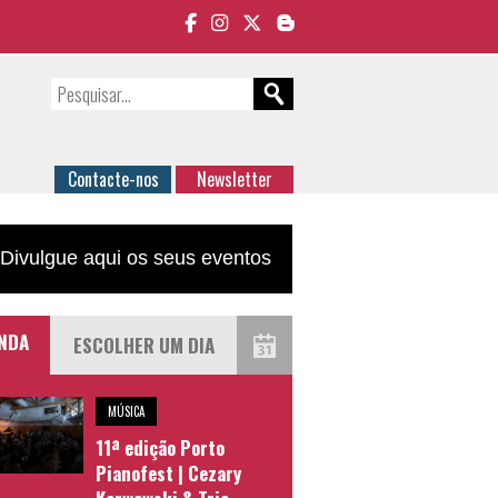
Contacte-nos
Newsletter
Divulgue aqui os seus eventos
NDA
MÚSICA
11ª edição Porto
Pianofest | Cezary