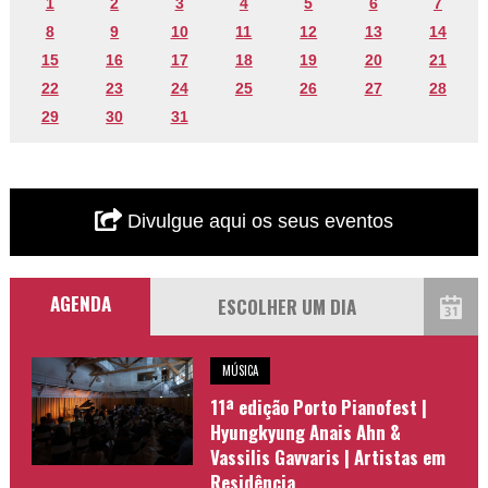
1
2
3
4
5
6
7
8
9
10
11
12
13
14
15
16
17
18
19
20
21
22
23
24
25
26
27
28
29
30
31
Divulgue aqui os seus eventos
AGENDA
MÚSICA
11ª edição Porto Pianofest |
Hyungkyung Anais Ahn &
Vassilis Gavvaris | Artistas em
Residência